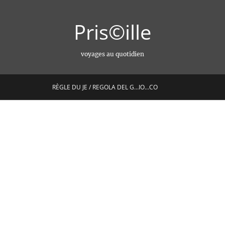
Pris©ille
voyages au quotidien
RÈGLE DU JE / REGOLA DEL G…IO…CO