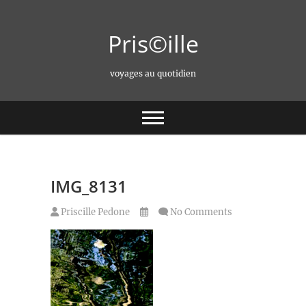
Skip
to
Pris©ille
content
voyages au quotidien
IMG_8131
Priscille Pedone
No Comments