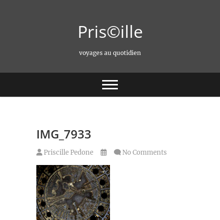
Skip
to
Pris©ille
content
voyages au quotidien
IMG_7933
Priscille Pedone
No Comments