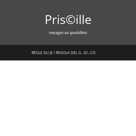
Pris©ille
voyages au quotidien
RÈGLE DU JE / REGOLA DEL G…IO…CO