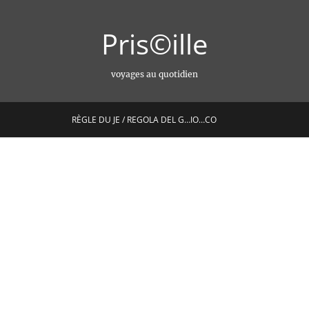
Pris©ille
voyages au quotidien
RÈGLE DU JE / REGOLA DEL G…IO…CO