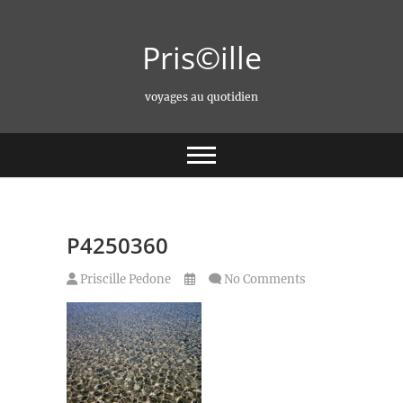
Skip
to
Pris©ille
content
voyages au quotidien
P4250360
Priscille Pedone
No Comments