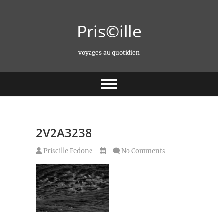
Skip
to
Pris©ille
content
voyages au quotidien
2V2A3238
Priscille Pedone
No Comments