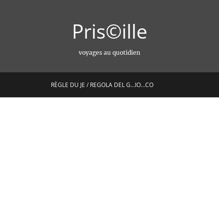
Pris©ille
voyages au quotidien
RÈGLE DU JE / REGOLA DEL G…IO…CO