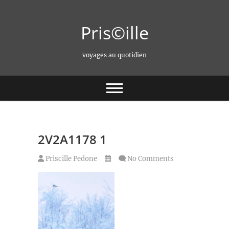
Skip
to
Pris©ille
content
voyages au quotidien
2V2A1178 1
Priscille Pedone
No Comments