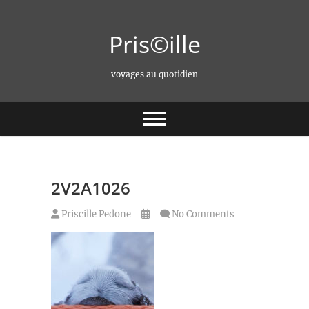
Skip
to
Pris©ille
content
voyages au quotidien
2V2A1026
Priscille Pedone
No Comments