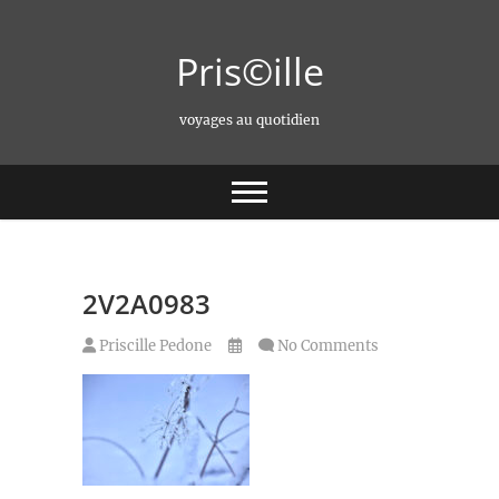
Skip
to
Pris©ille
content
voyages au quotidien
2V2A0983
Priscille Pedone
No Comments