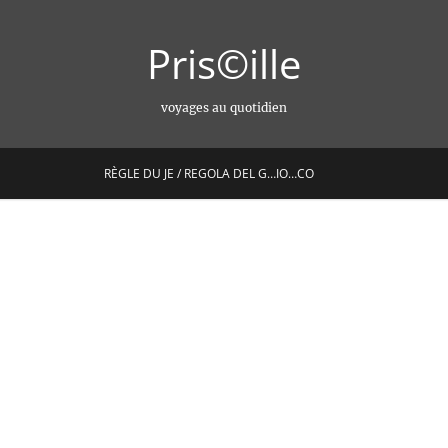
Pris©ille
voyages au quotidien
RÈGLE DU JE / REGOLA DEL G…IO…CO