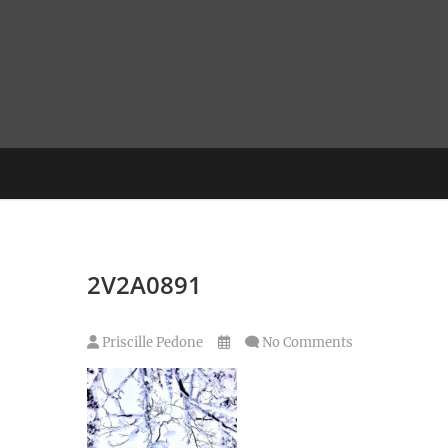
Skip
to
content
2V2A0891
Priscille Pedone
No Comments