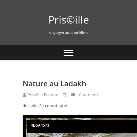
Skip
to
Pris©ille
content
voyages au quotidien
Nature au Ladakh
Priscille Pedone
1 Comment
du sable à la montagne
4B5A4553