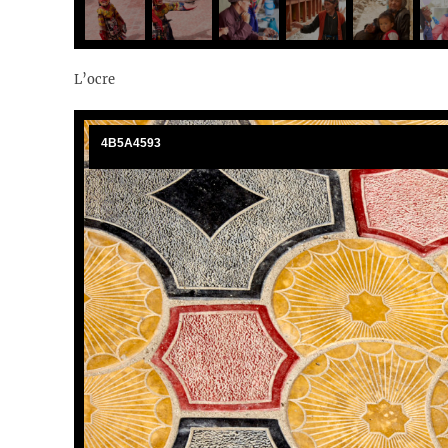
L’ocre
4B5A4593