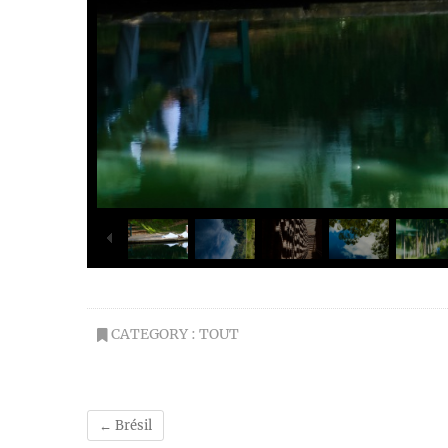
CATEGORY :
TOUT
←
Brésil