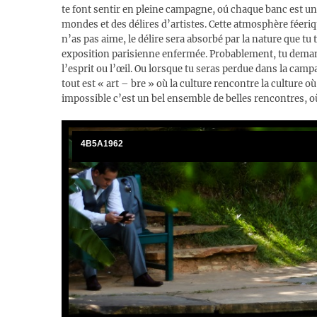
te font sentir en pleine campagne, oú chaque banc est une
mondes et des délires d’artistes. Cette atmosphère féerique 
n’as pas aime, le délire sera absorbé par la nature que t
exposition parisienne enfermée. Probablement, tu demande
l’esprit ou l’œil. Ou lorsque tu seras perdue dans la cam
tout est « art – bre » où la culture rencontre la culture où
impossible c’est un bel ensemble de belles rencontres, où t
4B5A1962