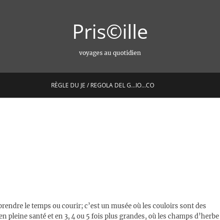
Pris©ille
voyages au quotidien
RÈGLE DU JE / REGOLA DEL G…IO…CO
 prendre le temps ou courir; c’est un musée où les couloirs sont des
n pleine santé et en 3, 4 ou 5 fois plus grandes, où les champs d’herbe